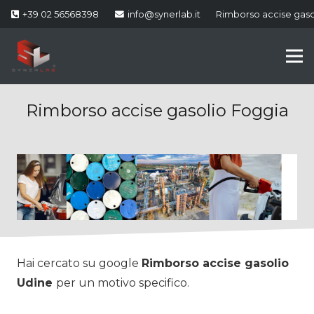
+39 02 56568398
info@synerlab.it
Rimborso accise gaso
Rimborso accise gasolio Foggia
Hai cercato su google
Rimborso accise gasolio
Udine
per un motivo specifico.